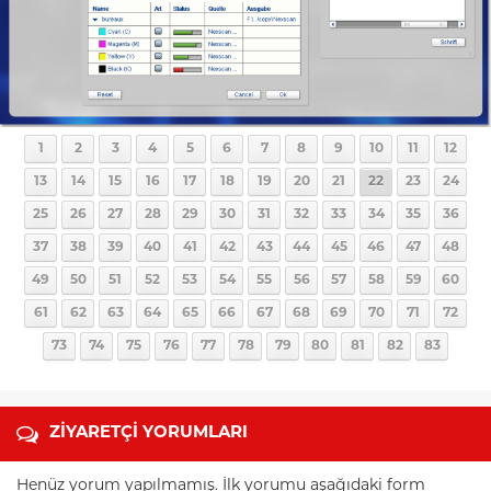
1
2
3
4
5
6
7
8
9
10
11
12
13
14
15
16
17
18
19
20
21
22
23
24
25
26
27
28
29
30
31
32
33
34
35
36
37
38
39
40
41
42
43
44
45
46
47
48
49
50
51
52
53
54
55
56
57
58
59
60
61
62
63
64
65
66
67
68
69
70
71
72
73
74
75
76
77
78
79
80
81
82
83
ZİYARETÇİ YORUMLARI
Henüz yorum yapılmamış. İlk yorumu aşağıdaki form