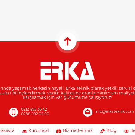
rında yaşamak herkesin hayali. Erka Teknik olarak yetkili servisi 
sizleri bilinçlendirmek, verim kalitesine oranla minimum maliyet 
karşılamak için var gücümüzle çalışıyoruz!
0212 495 36 42
info@erkateknik.com
0288 502 05 00
nasayfa
Kurumsal
Hizmetlerimiz
Blog
İl