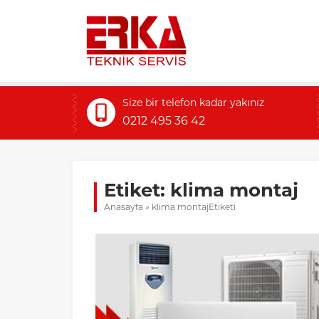
Size bir telefon kadar yakınız
0212 495 36 42
Etiket:
klima montaj
Anasayfa
»
klima montajEtiketi