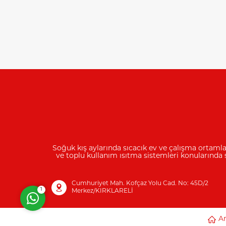
Müşteri Temsilcisi
Soğuk kış aylarında sıcacık ev ve çalışma ortamla
ve toplu kullanım ısıtma sistemleri konularında 
Cevap Yaz
Cumhuriyet Mah. Kofçaz Yolu Cad. No: 45D/2
1
Merkez/KIRKLARELİ
A