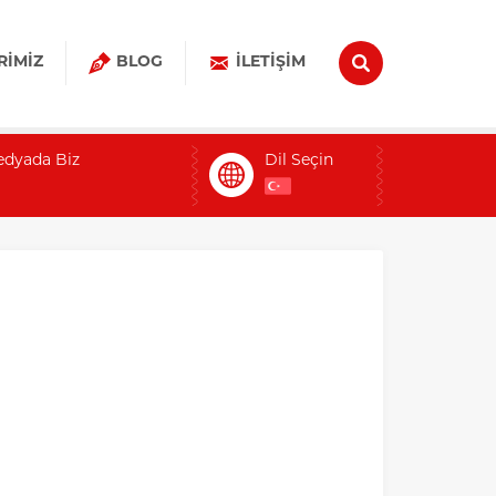
RIMIZ
BLOG
İLETIŞIM
edyada Biz
Dil Seçin